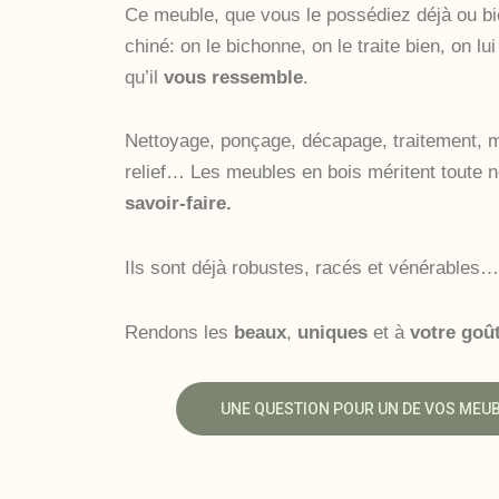
Ce meuble, que vous le possédiez déjà ou bie
chiné: on le bichonne, on le traite bien, on l
qu’il
vous ressemble
.
Nettoyage, ponçage, décapage, traitement, m
relief… Les meubles en bois méritent toute 
savoir-faire.
Ils sont déjà robustes, racés et vénérables…
Rendons les
beaux
,
uniques
et à
votre goû
UNE QUESTION POUR UN DE VOS MEUBL