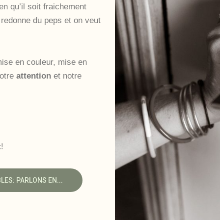
n qu’il soit fraichement
ui redonne du peps et on veut
ise en couleur, mise en
notre
attention
et notre
t
!
ES: PARLONS EN...