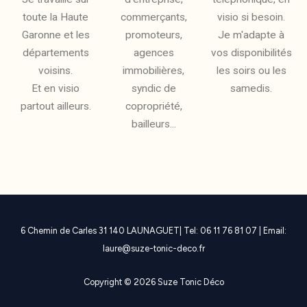
toute la Haute
commerçants,
visio si besoin.
Garonne et les
promoteurs,
Je m'adapte à
départements
agences
vos disponibilités
voisins.
immobilières,
les soirs ou les
Et en visio
syndic de
samedis.
partout ailleurs.
copropriété,
bailleurs...
6 Chemin de Carles 31 140 LAUNAGUET| Tel: 06 11 76 81 07 | Email:
laure@suze-tonic-deco.fr
Copyright © 2026 Suze Tonic Déco