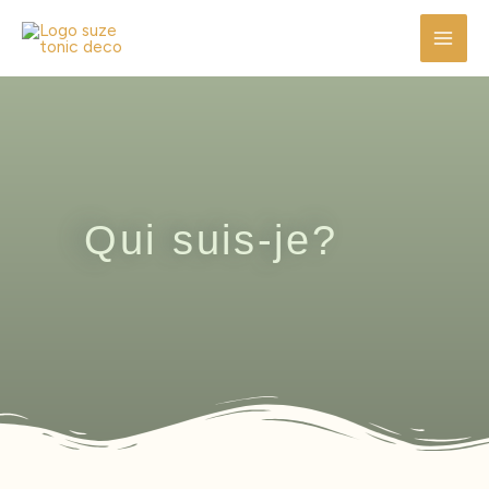
Aller
MAI
au
MEN
contenu
Qui suis-je?